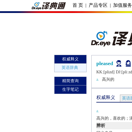
首 页
|
产品专区
|
加值服
权威释义
pleased
英语辞典
KK:[plizd] DJ:[pliːzd
a.
高兴的
精简查询
生字笔记
权威释义
英语
a.
高兴的，喜欢的；满意的[（+a
辨析