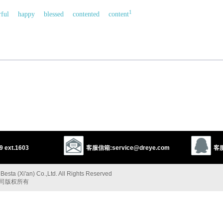
1
rful
happy
blessed
contented
content
以上来源于：《英汉大辞典》
easure and satisfaction.
mething
) willing or glad to do something.
elf
) excessively proud of one's achievements; self-satisfied.
以上来源于：《简明牛津英语词典》
 ext.1603
客服信箱:service@dreye.com
客服
esta (Xi'an) Co.,Ltd. All Rights Reserved
公司版权所有