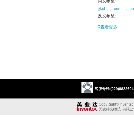
同义参见:
glad
proud
chee
反义参见:
1
sick
sad
查看更多
adj.
feeling or showing pl
▸ (
pleased to do so
▸ (
pleased with ones
Derivative
pleasedly
adv.
客服专线:(029)88226049
CopyRight© Inventec B
无敌科技(西安)有限