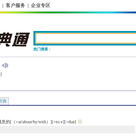
务
|
客户服务
|
企业专区
热门搜索：
]
辞典
t/about/by/with）][+to-v][+that]