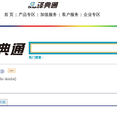
首 页
|
产品专区
|
加值服务
|
客户服务
|
企业专区
热门搜索：
isˈdеinfǝl]
辞典