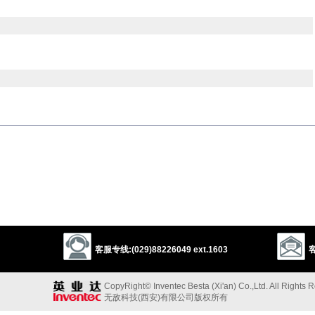
nful
insolent
jeering
scoffing
flouting
proud
haughty
supercilious
contumelious
hateful
snotty
snobbish
以上来源于：《英汉大辞典》
lack of respect.
客服专线:(029)88226049 ext.1603
客
CopyRight© Inventec Besta (Xi'an) Co.,Ltd. All Rights 
无敌科技(西安)有限公司版权所有
以上来源于：《简明牛津英语词典》