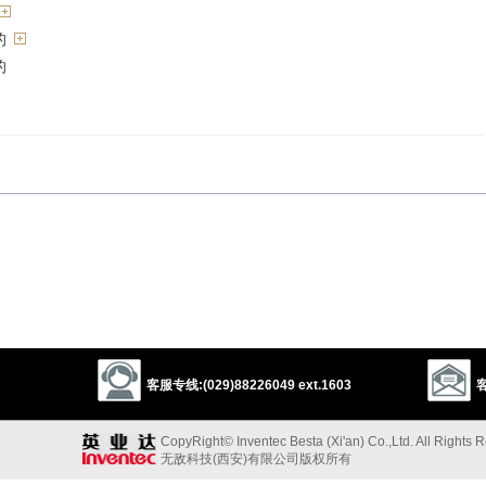
的
的
的
de smaller
constricted
astringed
pinched
wrapped-up
shrunken
客服专线:(029)88226049 ext.1603
客
d
dwindled
reduced
retrenched
shortened
curtate
lessened
ut off
abbreviated
narrowed
trimmed
CopyRight© Inventec Besta (Xi'an) Co.,Ltd. All Rights 
无敌科技(西安)有限公司版权所有
d
digested
synopsized
summarized
epitomized