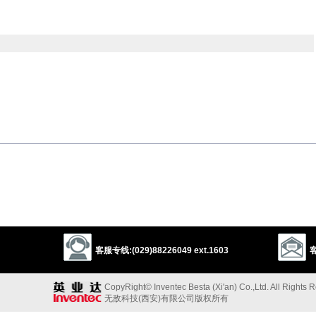
emoralize
oppress
以上来源于：《英汉大辞典》
asm or hope.
客服专线:(029)88226049 ext.1603
客
CopyRight© Inventec Besta (Xi'an) Co.,Ltd. All Rights 
无敌科技(西安)有限公司版权所有