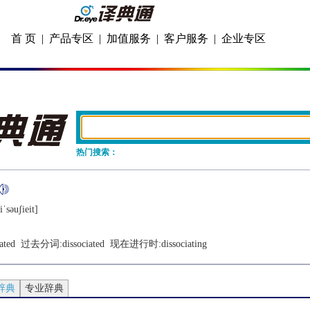
首 页
|
产品专区
|
加值服务
|
客户服务
|
企业专区
热门搜索：
ˈsǝuʃiеit]
ated
  过去分词:
dissociated
  现在进行时:
dissociating
辞典
专业辞典