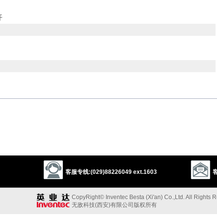
开
以上来源于：《英汉大辞典》
ate.
客服专线:(029)88226049 ext.1603
客
f from
) declare that one is not connected with or a supporter of.
a component of mental activity) to undergo dissociation.
CopyRight© Inventec Besta (Xi'an) Co.,Ltd. All Rights 
 or cause to undergo dissociation.
无敌科技(西安)有限公司版权所有