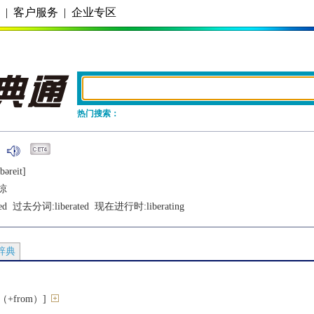
务
|
客户服务
|
企业专区
热门搜索：
bǝrеit]
掠
ed
  过去分词:
liberated
  现在进行时:
liberating
辞典
+from）]