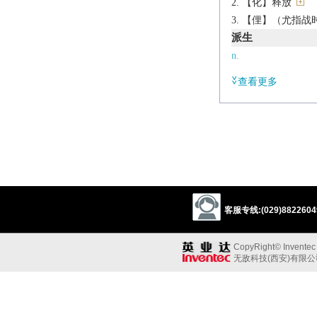
【化】释放
【俚】（尤指战
派生
n.
liberator
查看更多
辨析
同义:
v.解放，使获自由
free
enfranchise
release
unpen
u
unmuzzle
acquit
v.释放，放出
客服专线:(029)88226049
disengage
disunite
dissolve
unfix
u
CopyRight© Inventec B
sublime
无敌科技(西安)有限
反义:
vt.“解除；释放；
restrict
restrain