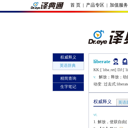
首 页
|
产品专区
|
加值服
权威释义
liberate
英语辞典
KK:[ˈlɪbǝˌrеt] DJ:[ˈli
v.
解放；释放；劫
精简查询
动变: 过去式:
liberat
生字笔记
权威释义
英语
vt.
解放，使获自由[（