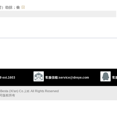
时）劫掠；偷
affranchise
franchise
manumit
emancipate
deliver
rescue
nmew
disimprison
disenthrall
unfetter
unshackle
unchain
dismiss
discharge
unbind
extricate
 ext.1603
客服信箱:service@dreye.com
客服
disjoin
disconnect
dissociate
separate
divide
sunder
sever
nfasten
unhook
extricate
extract
vaporize
gasify
sublimate
esta (Xi'an) Co.,Ltd. All Rights Reserved
公司版权所有
使脱离”的反义词
imprison
compel