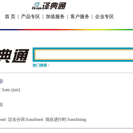
首 页
|
产品专区
|
加值服务
|
客户服务
|
企业专区
热门搜索：
ˈfrænˌtʃaiz]
权
ised
  过去分词:
franchised
  现在进行时:
franchising