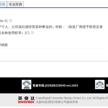
辞典
专业辞典
e S]
予个人、公司或社团经营某种事业的）特权；（制造厂商授予联营店者
名称使用权等）[C]
经销权
concession
patent
license
liberate
以上来源于：《英汉大辞典》
客服专线:(029)88226049 ext.1603
客
ranted by a government or company to an individual or group enabling them
 commercial activities.
CopyRight© Inventec Besta (Xi'an) Co.,Ltd. All Rights 
e granted such authorization.
无敌科技(西安)有限公司版权所有
zation given by a professional league to own a sports team.