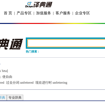
首 页
|
产品专区
|
加值服务
|
客户服务
|
企业专区
热门搜索：
ˈfеtǝ]
；使自由
ered
  过去分词:
unfettered
  现在进行时:
unfettering
辞典
专业辞典