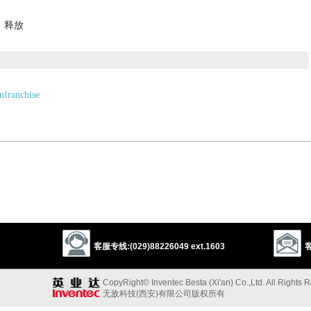
；释放
nfranchise
以上来源于：《英汉大辞典》
 or inhibition.
以上来源于：《简明牛津英语词典》
客服专线:(029)88226049 ext.1603
客
CopyRight© Inventec Besta (Xi'an) Co.,Ltd. All Rights 
无敌科技(西安)有限公司版权所有