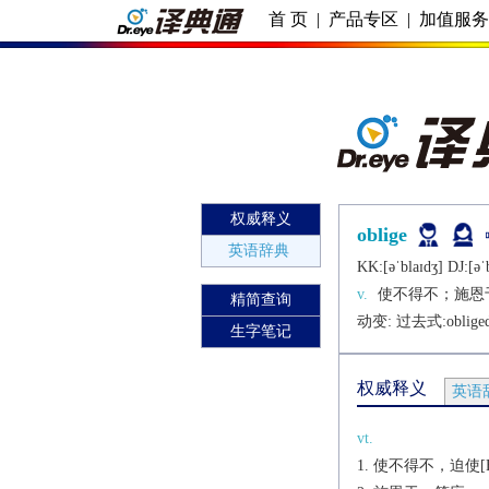
首 页
|
产品专区
|
加值服
权威释义
oblige
英语辞典
KK:[ǝˈblaɪdʒ] DJ:[ǝˈ
v.
使不得不；施恩
精简查询
动变: 过去式:
oblige
生字笔记
权威释义
英语
vt.
使不得不，迫使[H]