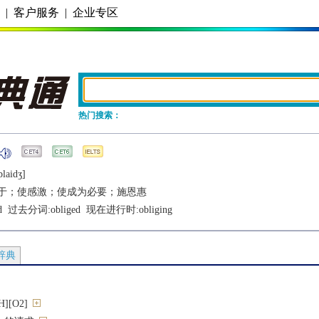
务
|
客户服务
|
企业专区
热门搜索：
blaidʒ]
于；使感激；使成为必要；施恩惠
d
  过去分词:
obliged
  现在进行时:
obliging
辞典
[O2]