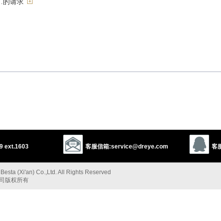
…的请求
迫
obligate
exact
demand
command
call for
cry for
clamour
 ext.1603
客服信箱:service@dreye.com
客服
l
force
press
constrain
make
pressure
high-pressure
coerce
esta (Xi'an) Co.,Ltd. All Rights Reserved
恩于
公司版权所有
r
indulge
patronize
aid
assist
help
befriend
lend a hand
do
ater to
make comfortable
provide
supply
furnish
help out