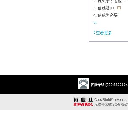
施恩于；答应…
使感激[H]
使成为必要
vi.
施恩惠，帮忙
查看更多
派生
n.
obliger
辨析
同义:
v.迫使，要求，强
necessitate
require
客服专线:(029)88226049
for
compel
impe
dragoon
bind
CopyRight© Inventec B
v.赞助，帮助，施
无敌科技(西安)有限
accommodate
favo
a favour
serve
c
gratify