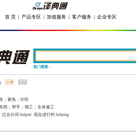
首 页
|
产品专区
|
加值服务
|
客户服务
|
企业专区
热门搜索：
救；避免；分给
东西；帮手；佣工；全体雇工
  过去分词:
helped
  现在进行时:
helping