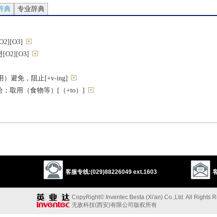
辞典
专业辞典
2][O3]
2][O3]
连用）避免，阻止[+v-ing]
；取用（食物等）[（+to）]
h/for）]
待，服务
助的人[C][（+to）]
客服专线:(029)88226049 ext.1603
客
CopyRight© Inventec Besta (Xi'an) Co.,Ltd. All Rights 
或佣人）[G]
无敌科技(西安)有限公司版权所有