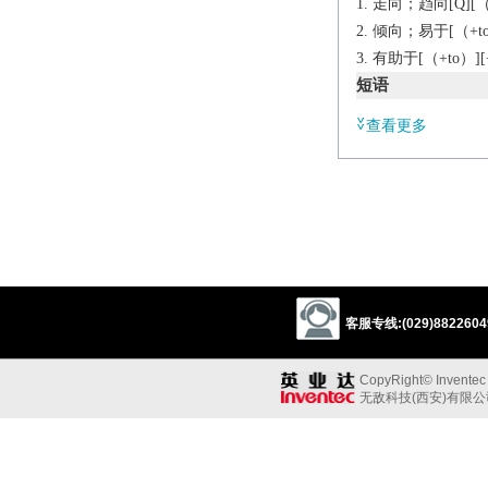
走向；趋向[Q][（+t
倾向；易于[（+to/to
有助于[（+to）][+
短语
tend to
查看更多
有……的倾向
辨析
同义:
vi.倾斜；有……倾
incline
lean
ben
2
tend
vt.
客服专线:(029)88226049
照管，照料；护
【海】照料（缆
CopyRight© Inventec B
vi.
无敌科技(西安)有限
服侍招待[（+on/up
【口】注意，关心[
辨析