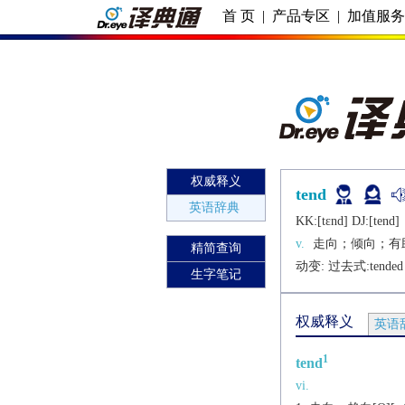
首 页
|
产品专区
|
加值服
权威释义
tend
英语辞典
KK:[tɛnd] DJ:[tеnd]
v.
走向；倾向；有
精简查询
动变: 过去式:
tended
生字笔记
权威释义
英语
1
tend
vi.