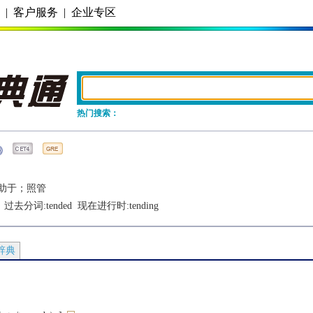
务
|
客户服务
|
企业专区
热门搜索：
助于；照管
  过去分词:
tended
  现在进行时:
tending
辞典