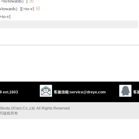
o/towards）]
wards）][+to-v]
to-v]
向
d
be likely
be apt
 ext.1603
客服信箱:service@dreye.com
客服
理；管理
绳，锚链）以免纠缠
esta (Xi'an) Co.,Ltd. All Rights Reserved
公司版权所有
on/to）]
（+to）]