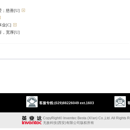
；慈善[U]
业[C]
，宽厚[U]
me.
爱
客服专线:(029)88226049 ext.1603
客
ty
liberalness
bounty
munificence
munificentness
enhandedness
magnanimousness
bigheartedness
philanthropy
CopyRight© Inventec Besta (Xi'an) Co.,Ltd. All Rights 
volence
altruism
humanitarianism
无敌科技(西安)有限公司版权所有