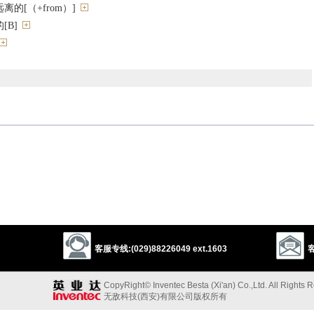
的[（+from）]
[B]
oad
out-of-the-way
far-away
far-off
stinct
disparate
ght
igid
uncordial
unfriendly
unneighbourly
unapproachable
cold
客服专线:(029)88226049 ext.1603
客
CopyRight© Inventec Besta (Xi'an) Co.,Ltd. All Rights 
疏远的”的反义词
无敌科技(西安)有限公司版权所有