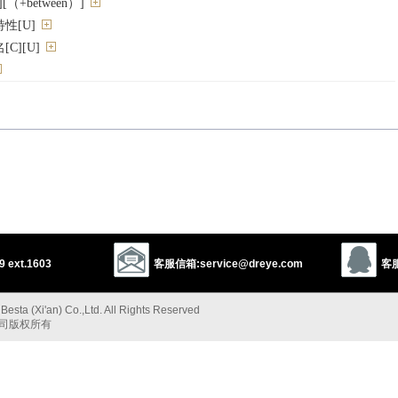
（+between）]
性[U]
C][U]
erentiation
contradistinction
distinguishment
s
dissimilitude
nuance
tance
significance
eminence
prominence
repute
reputation
 ext.1603
客服信箱:service@dreye.com
客服
enown
recognition
honor
achievement
credit
merit
esta (Xi'an) Co.,Ltd. All Rights Reserved
公司版权所有
itude
luster
glory
style
以上来源于：《英汉大辞典》