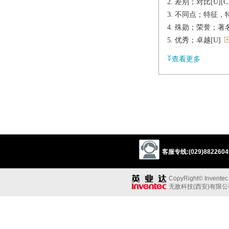
差别；对比[U][C][
不同点；特征，特
殊勋；荣誉；著名[
优秀；卓越[U]
辨析
查看更多
同义:
n.区别
discrimination
diff
n.个性，特性
difference
othernes
n.卓著，盛名
note
mark
impor
客服专线:(029)88226049
prestige
fame
r
consequence
CopyRight© Inventec B
同义参见:
无敌科技(西安)有限
characteristic
magn
n.