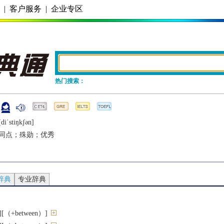
务
|
客户服务
|
企业专区
热门搜索：
diˈstiŋkʃǝn]
同点；殊勋；优秀
辞典
专业辞典
（+between）]