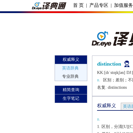
首 页
|
产品专区
|
加值服
权威释义
distinction
英语辞典
KK:[dɪˈstɪŋkʃǝn] DJ:[
专业辞典
n.
区别；差别；不
名复: 
distinctions
精简查询
生字笔记
权威释义
英语
n.
区别，分清[U][C][