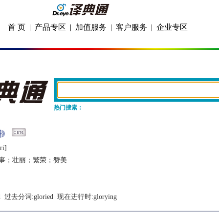
首 页
|
产品专区
|
加值服务
|
客户服务
|
企业专区
热门搜索：
ri]
事；壮丽；繁荣；赞美
d
  过去分词:
gloried
  现在进行时:
glorying