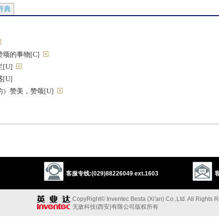
辞典
颂的事物[C]
[U]
[U]
）赞美，赞颂[U]
，天福[U]
）]
）]
客服专线:(029)88226049 ext.1603
客
CopyRight© Inventec Besta (Xi'an) Co.,Ltd. All Rights 
无敌科技(西安)有限公司版权所有