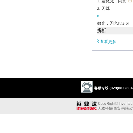
发微光，闪光
闪烁
n.
微光，闪光[the S]
辨析
同义:
查看更多
n.闪光；微光
gleam
shine
gli
同义参见:
glory
blink
suns
v.
客服专线:(029)88226049
shine with a soft trem
n.
CopyRight© Inventec B
a light with such qual
无敌科技(西安)有限
Derivative
shimmering
adj.
shimmeringly
adv.