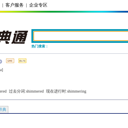
务
|
客户服务
|
企业专区
热门搜索：
ǝ]
ered
  过去分词:
shimmered
  现在进行时:
shimmering
辞典