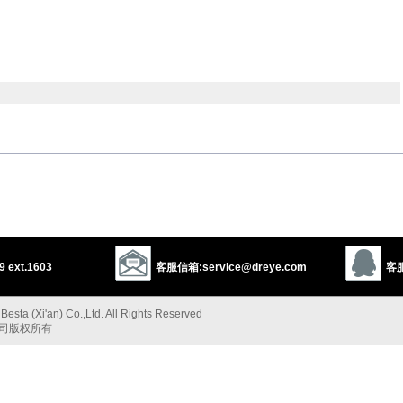
mmer
twinkle
sparkle
glisten
hine
blink
以上来源于：《英汉大辞典》
 ext.1603
客服信箱:service@dreye.com
客服
ulous light.
esta (Xi'an) Co.,Ltd. All Rights Reserved
ities.
公司版权所有