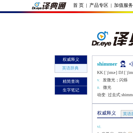
首 页
|
产品专区
|
加值服
权威释义
shimmer
英语辞典
KK:[ˈʃɪmɚ] DJ:[ˈʃim
v.
发微光；闪烁
精简查询
n.
微光
生字笔记
动变: 过去式:
shimm
权威释义
英语
vi.