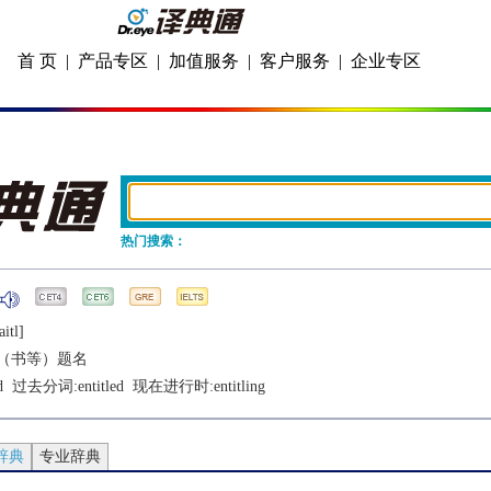
首 页
|
产品专区
|
加值服务
|
客户服务
|
企业专区
热门搜索：
aitl]
（书等）题名
d
  过去分词:
entitled
  现在进行时:
entitling
辞典
专业辞典