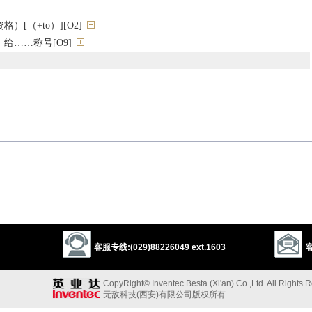
）[（+to）][O2]
给……称号[O9]
ate
label
title
identify
authorize
empower
enable
license
或资格）”的反义词
客服专线:(029)88226049 ext.1603
客
y
以上来源于：《英汉大辞典》
CopyRight© Inventec Besta (Xi'an) Co.,Ltd. All Rights 
无敌科技(西安)有限公司版权所有
 to
) give (someone) a right to do or receive something.