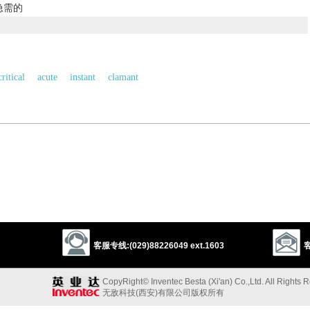
急需的
critical
acute
instant
clamant
severe
rough
stiff
hard
ry
以上来源于：《英汉大辞典》
anding.
客服专线:(029)88226049 ext.1603
客
-
,
exigere
(see
EXACT
).
以上来源于：《简明牛津英语词典》
CopyRight© Inventec Besta (Xi'an) Co.,Ltd. All Rights 
无敌科技(西安)有限公司版权所有