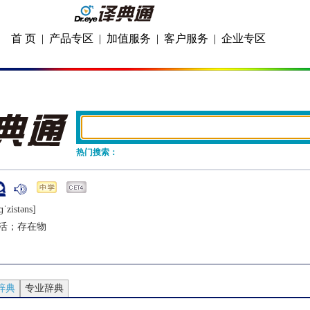
首 页
|
产品专区
|
加值服务
|
客户服务
|
企业专区
热门搜索：
ɡˈzistǝns]
活；存在物
辞典
专业辞典