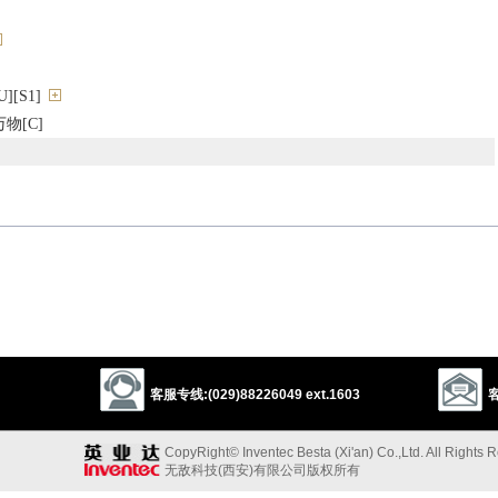
[S1]
物[C]
nce
客服专线:(029)88226049 ext.1603
客
CopyRight© Inventec Besta (Xi'an) Co.,Ltd. All Rights 
无敌科技(西安)有限公司版权所有