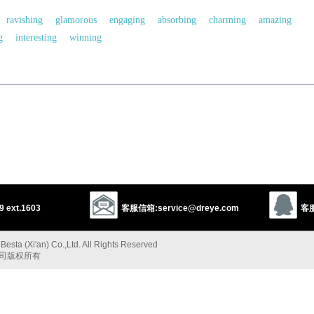
ravishing
glamorous
engaging
absorbing
charming
amazing
g
interesting
winning
以上来源于：《英汉大辞典》
 ext.1603
客服信箱:service@dreye.com
客服
esta (Xi'an) Co.,Ltd. All Rights Reserved
公司版权所有