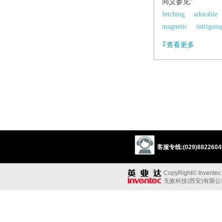
同义参见:
fetching
adorable
magnetic
intriguin
查看更多
客服专线:(029)88226049
CopyRight© Inventec B
无敌科技(西安)有限