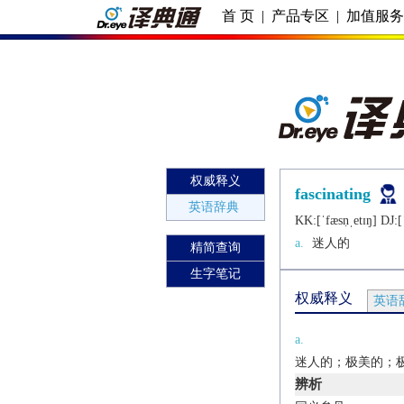
首 页
|
产品专区
|
加值服
权威释义
fascinating
英语辞典
KK:[ˈfæsṇˌеtɪŋ] DJ:[
a.
迷人的
精简查询
生字笔记
权威释义
英语
a.
迷人的；极美的；
辨析