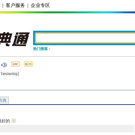
务
|
客户服务
|
企业专区
热门搜索：
ˈfæsinеitiŋ]
辞典
极好的