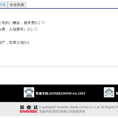
辞典
专业辞典
等的）酬金，服务费[C]
费、入场费等）[C]
产，世袭土地[U]
给
fare
客服专线:(029)88226049 ext.1603
客
ssion
expense
expenditure
compensation
commission
earnings
CopyRight© Inventec Besta (Xi'an) Co.,Ltd. All Rights 
1
1
e
dependency
bill
toll
无敌科技(西安)有限公司版权所有
以上来源于：《英汉大辞典》