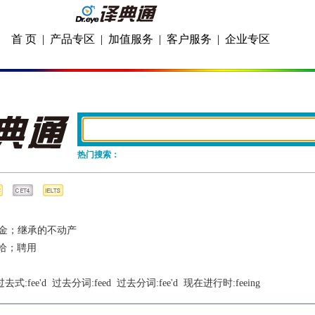
首 页
|
产品专区
|
加值服务
|
客户服务
|
企业专区
热门搜索：
金；继承的不动产
给；聘用
 过去式:
fee'd
  过去分词:
feed
  过去分词:
fee'd
  现在进行时:
feeing