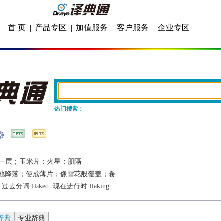
首 页
|
产品专区
|
加值服务
|
客户服务
|
企业专区
热门搜索：
一层；玉米片；火星；肌隔
地降落；使成薄片；像雪花般覆盖；卷
  过去分词:
flaked
  现在进行时:
flaking
辞典
专业辞典