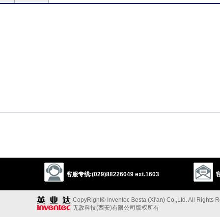
僻的人
[（+away/off）]
客服专线:(029)88226049 ext.1603
客
CopyRight© Inventec Besta (Xi'an) Co.,Ltd. All Rights 
无敌科技(西安)有限公司版权所有