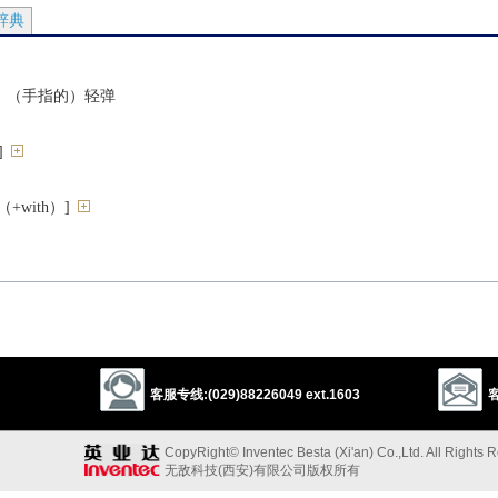
辞典
；（手指的）轻弹
]
with）]
y）]
ff）]
客服专线:(029)88226049 ext.1603
客
k
CopyRight© Inventec Besta (Xi'an) Co.,Ltd. All Rights 
无敌科技(西安)有限公司版权所有
2
k