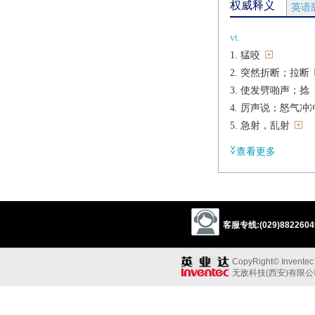
权威释义
英语
vt.
猛咬
突然折断；拉断
使发劈啪声；捻
厉声说；怒气冲冲
急射，乱射
用快照拍摄
查看更多
vi.
咬；攫；抓[（+at
劈啪地响；（门
啪地一声折断；
客服专线:(029)88226049
厉声责骂[（+at）
n.
CopyRight© Inventec B
猛咬；猛扑；攫夺
无敌科技(西安)有限
突然折断[C]
劈啪声；厉声的斥