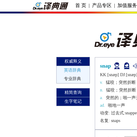
首 页
|
产品专区
|
加值服
权威释义
snap
英语辞典
KK:[snæp] DJ:[snæp
专业辞典
v.
猛咬；突然折断
n.
猛咬；突然折断
精简查询
a.
突然的；啪一声
生字笔记
ad.
啪地一声
动变: 过去式:
snappe
名复: 
snaps