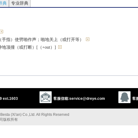
辞典
专业辞典
（手指）使劈啪作声；啪地关上（或打开等）
地顶撞（或打断）[（+out）]
）]
等）咯嗒一声关上
（神经等）突然崩溃
 ext.1603
客服信箱:service@dreye.com
客服
]
esta (Xi'an) Co.,Ltd. All Rights Reserved
[C]
公司版权所有
责[C]