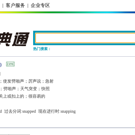
务
|
客户服务
|
企业专区
热门搜索：
]
；使发劈啪声；厉声说；急射
；劈啪声；天气突变；快照
关上或扣上的；很容易的
d
  过去分词:
snapped
  现在进行时:
snapping