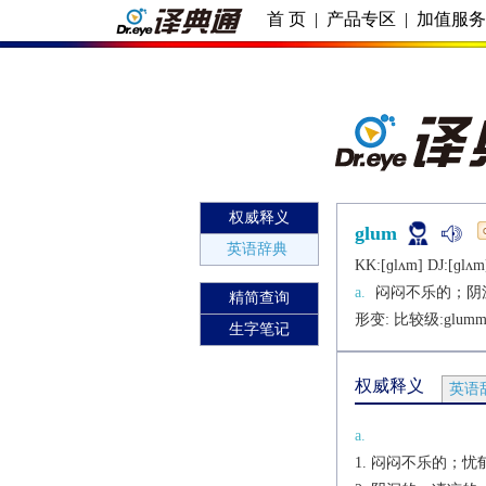
首 页
|
产品专区
|
加值服
权威释义
glum
英语辞典
KK:[ɡlʌm] DJ:[ɡlʌm
a.
闷闷不乐的；阴
精简查询
形变: 比较级:
glumm
生字笔记
权威释义
英语
a.
闷闷不乐的；忧