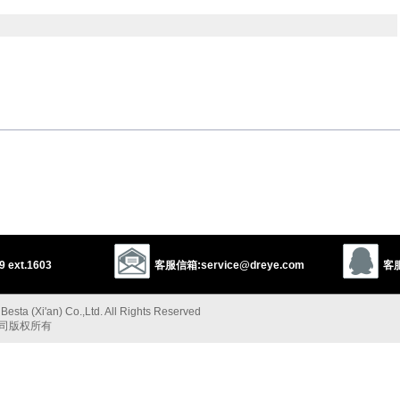
mal
sullen
moody
olemn
cheerless
negative
morose
downhearted
downcast
 ext.1603
客服信箱:service@dreye.com
客服
以上来源于：《英汉大辞典》
esta (Xi'an) Co.,Ltd. All Rights Reserved
t
)
公司版权所有