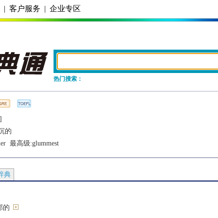
务
|
客户服务
|
企业专区
热门搜索：
]
沉的
er
  最高级:
glummest
辞典
郁的