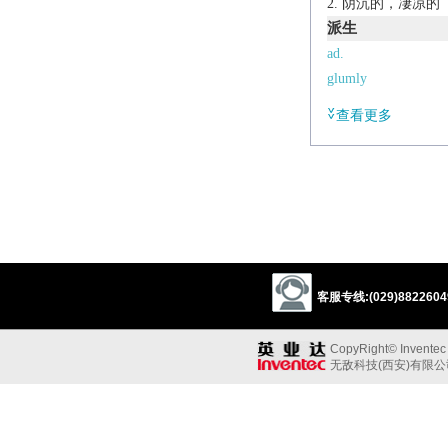
阴沉的，凄凉的
派生
ad.
glumly
n. [U]
查看更多
glumness
辨析
同义:
a.悲哀的
sad
gloomy
dis
同义参见:
depressed
blue
s
客服专线:(029)88226049
adj.
CopyRight© Inventec B
(
glummer
,
glummes
无敌科技(西安)有限
dejected; morose.
Derivative
glumly
adv.