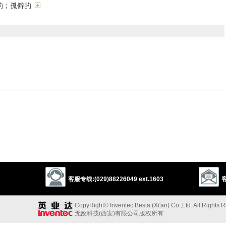
的；孤僻的
ulky
moody
glum
negative
cynical
以上来源于：《英汉大辞典》
客服专线:(029)88226049 ext.1603
客
red.
CopyRight© Inventec Besta (Xi'an) Co.,Ltd. All Rights 
无敌科技(西安)有限公司版权所有