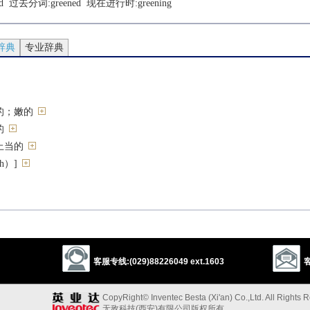
d
  过去分词:
greened
  现在进行时:
greening
辞典
专业辞典
的；嫩的
的
上当的
h）]
，栩栩如生的
旨在保护环境的）绿色组织的[B]
（指欧洲共同体内部为计算农产品价格而规定的高汇率英镑）[B]
心环保的
客服专线:(029)88226049 ext.1603
客
]
]
CopyRight© Inventec Besta (Xi'an) Co.,Ltd. All Rights 
]
无敌科技(西安)有限公司版权所有