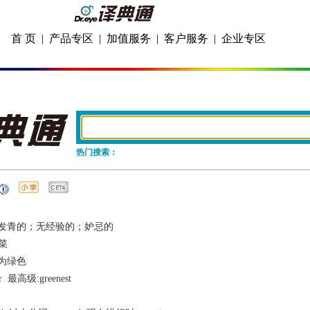
首 页
|
产品专区
|
加值服务
|
客户服务
|
企业专区
热门搜索：
发青的；无经验的；妒忌的
菜
为绿色
r
  最高级:
greenest