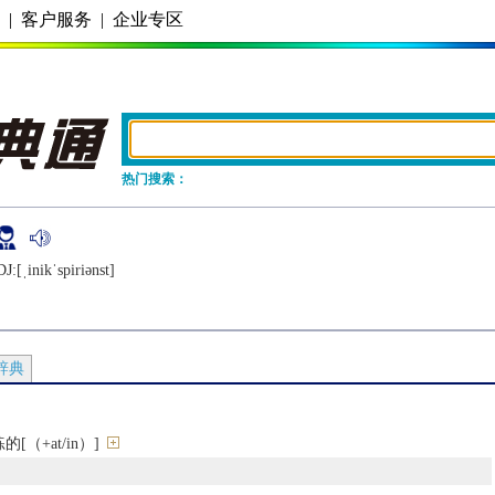
务
|
客户服务
|
企业专区
热门搜索：
J:[ˌinikˈspiriǝnst]
辞典
（+at/in）]