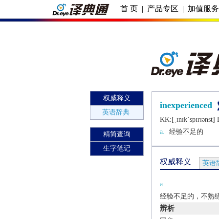
首 页
|
产品专区
|
加值服
权威释义
inexperienced
英语辞典
KK:[ˌɪnɪkˈspɪrɪǝnst] D
a.
经验不足的
精简查询
生字笔记
权威释义
英语
a.
经验不足的，不熟练的[
辨析