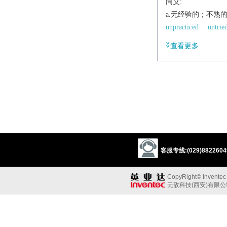
同义:
a.无经验的；不熟
unpracticed
untrie
ignorant
查看更多
同义参见:
adolescent
naive
客服专线:(029)88226049
CopyRight© Inventec B
无敌科技(西安)有限