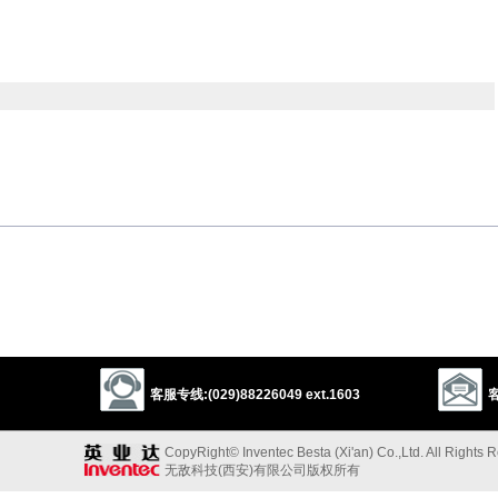
molest
bother
badger
plague
persecute
haunt
bully
threaten
ex
beset
客服专线:(029)88226049 ext.1603
客
1
1
s
bully
rack
pester
bait
tantalize
harry
intimidate
CopyRight© Inventec Besta (Xi'an) Co.,Ltd. All Rights 
无敌科技(西安)有限公司版权所有
以上来源于：《英汉大辞典》