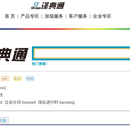
首 页
|
产品专区
|
加值服务
|
客户服务
|
企业专区
热门搜索：
rǝs]
扰
ed
  过去分词:
harassed
  现在进行时:
harassing
辞典