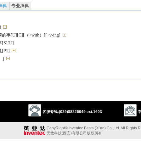
辞典
专业辞典
]
U][C][（+with）][+v-ing]
S][U]
P1]
）]
with）]
]
[（+for）][O2]
使疼痛
客服专线:(029)88226049 ext.1603
客
CopyRight© Inventec Besta (Xi'an) Co.,Ltd. All Rights 
）烦恼；费心[（+about）][+to-v]
无敌科技(西安)有限公司版权所有