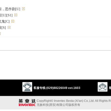
，恶作剧[U]
][S1]
鬼[C]
S]
h
弄糟）
客服专线:(029)88226049 ext.1603
客
CopyRight© Inventec Besta (Xi'an) Co.,Ltd. All Rights 
ption
demolition
sabotage
vexation
annoyance
pique
nuisance
无敌科技(西安)有限公司版权所有
害