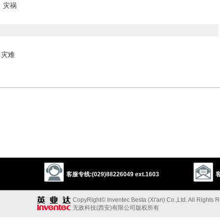
；灾祸
，灾难
mischance
glitch
casualty
accident
tragedy
disaster
he
slip
failure
miscarriage
screw-up
难
bale
infelicity
trouble
reverse
setback
comedown
cross
以上来源于：《英汉大辞典》
sadventure
)
English Law
death caused accidentally while performing a legal
客服专线:(029)88226049 ext.1603
客
e or intent to harm.
CopyRight© Inventec Besta (Xi'an) Co.,Ltd. All Rights 
以上来源于：《简明牛津英语词典》
无敌科技(西安)有限公司版权所有