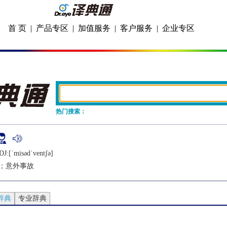
首 页
|
产品专区
|
加值服务
|
客户服务
|
企业专区
热门搜索：
DJ:[ˈmisǝdˈvеntʃǝ]
；意外事故
辞典
专业辞典