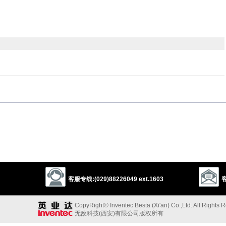
eaken
hurt
break
make worse
ch
prejudice
客服专线:(029)88226049 ext.1603
客
以上来源于：《英汉大辞典》
CopyRight© Inventec Besta (Xi'an) Co.,Ltd. All Rights 
无敌科技(西安)有限公司版权所有