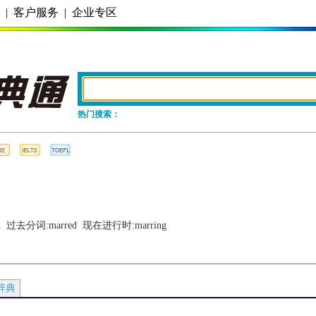
务
|
客户服务
|
企业专区
热门搜索：
d
  过去分词:
marred
  现在进行时:
marring
辞典