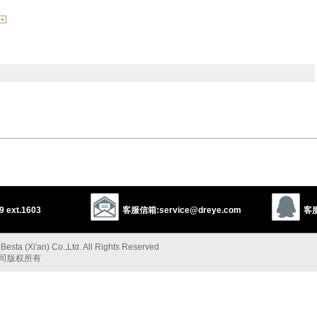
lemish
disfigure
scar
deform
spoil
ruin
弄糟”的反义词
fy
 ext.1603
客服信箱:service@dreye.com
客服
1
car
disfigurement
scotch
murder
deface
以上来源于：《英汉大辞典》
esta (Xi'an) Co.,Ltd. All Rights Reserved
公司版权所有
rred
)