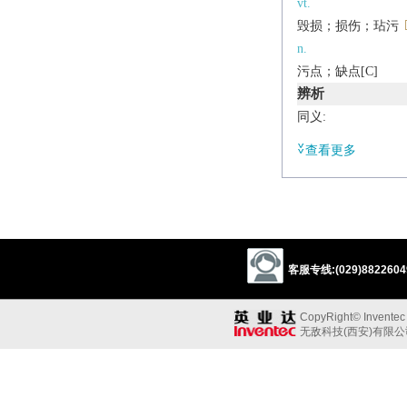
vt.
毁损；损伤；玷污
n.
污点；缺点[C]
辨析
同义:
vt.损伤；损毁
查看更多
damage
injure
b
反义:
vt.“损伤；损毁；
heal
cure
beauti
同义参见:
客服专线:(029)88226049
weakness
hurt
s
CopyRight© Inventec B
v.
无敌科技(西安)有限
(
mars
,
marring
,
ma
impair; spoil.
Etymology