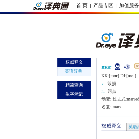
首 页
|
产品专区
|
加值服
权威释义
mar
英语辞典
KK:[mɑr] DJ:[mɑː]
v.
毁损
精简查询
n.
污点
生字笔记
动变: 过去式:
marre
名复: 
mars
权威释义
英语