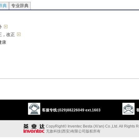
辞典
专业辞典
补
正，改正
健康
]
客服专线:(029)88226049 ext.1603
客
CopyRight© Inventec Besta (Xi'an) Co.,Ltd. All Rights 
无敌科技(西安)有限公司版权所有