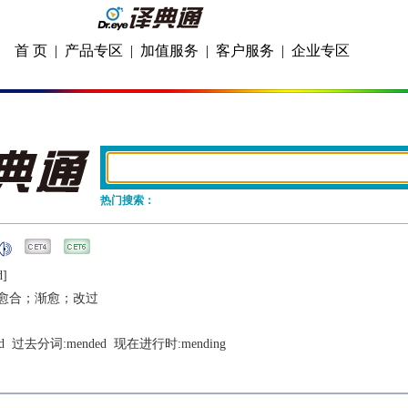
首 页
|
产品专区
|
加值服务
|
客户服务
|
企业专区
热门搜索：
d]
愈合；渐愈；改过
d
  过去分词:
mended
  现在进行时:
mending