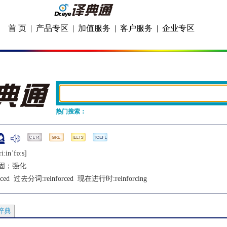
首 页
|
产品专区
|
加值服务
|
客户服务
|
企业专区
热门搜索：
iːinˈfɒːs]
固；强化
rced
  过去分词:
reinforced
  现在进行时:
reinforcing
辞典