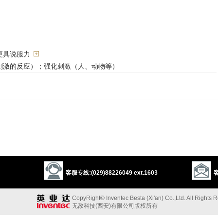
更具说服力
刺激的反应）；强化刺激（人、动物等）
ensify
strengthen
客服专线:(029)88226049 ext.1603
客
2
mend
deepen
supplement
shoulder
以上来源于：《英汉大辞典》
CopyRight© Inventec Besta (Xi'an) Co.,Ltd. All Rights 
无敌科技(西安)有限公司版权所有
; give added strength to.