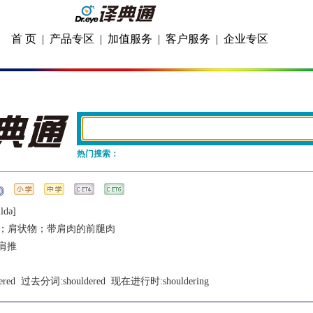
首 页
|
产品专区
|
加值服务
|
客户服务
|
企业专区
热门搜索：
ldǝ]
；肩状物；带肩肉的前腿肉
肩推
ered
  过去分词:
shouldered
  现在进行时:
shouldering