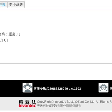
辞典
专业辞典
肩；瓶肩[C]
[U]
；与……有接触
客服专线:(029)88226049 ext.1603
客
力地
CopyRight© Inventec Besta (Xi'an) Co.,Ltd. All Rights 
houlder
无敌科技(西安)有限公司版权所有