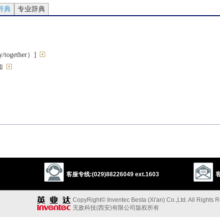
辞典
专业辞典
ogether）]
加
客服专线:(029)88226049 ext.1603
客
gain
grow
rise
procreate
CopyRight© Inventec Besta (Xi'an) Co.,Ltd. All Rights 
乘”的反义词
无敌科技(西安)有限公司版权所有