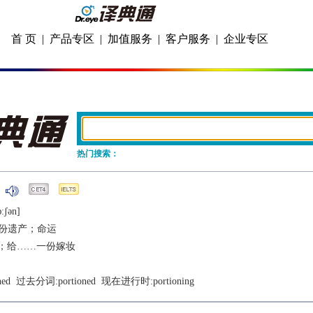
首 页
|
产品专区
|
加值服务
|
客户服务
|
企业专区
热门搜索：
ːʃǝn]
份遗产；命运
；给……一份嫁妆
ned
  过去分词:
portioned
  现在进行时:
portioning