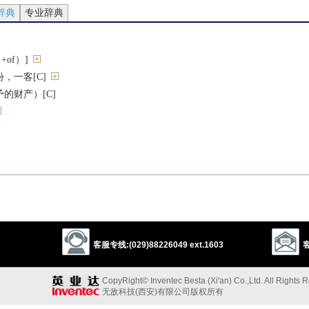
辞典
专业辞典
+of）]
，一客[C]
的财产）[C]
配[（+out）]
（或遗产）
成份额
客服专线:(029)88226049 ext.1603
客
CopyRight© Inventec Besta (Xi'an) Co.,Ltd. All Rights 
无敌科技(西安)有限公司版权所有