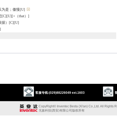
为是；傲慢[U]
[U][+（that）]
）[C][U]
]
2
speculation
shot
confidence
license
freedom
abstraction
以上来源于：《英汉大辞典》
 of presuming something to be the case.
umed to be true.
tude adopted towards something in the absence of contrary factors.
客服专线:(029)88226049 ext.1603
客
viour.
CopyRight© Inventec Besta (Xi'an) Co.,Ltd. All Rights 
umpcion
, from L.
praesumptio(n)
‘anticipation’, from
praesumere
(see
无敌科技(西安)有限公司版权所有