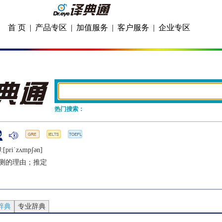
首 页
|
产品专区
|
加值服务
|
客户服务
|
企业专区
热门搜索：
:[priˈzʌmpʃǝn]
测的理由；推定
辞典
专业辞典