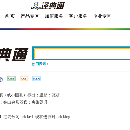
首 页
|
产品专区
|
加值服务
|
客户服务
|
企业专区
热门搜索：
痕（或小圆孔）标出；竖起；驱赶
；突出尖形器官；尖形器具
d
  过去分词:
pricked
  现在进行时:
pricking