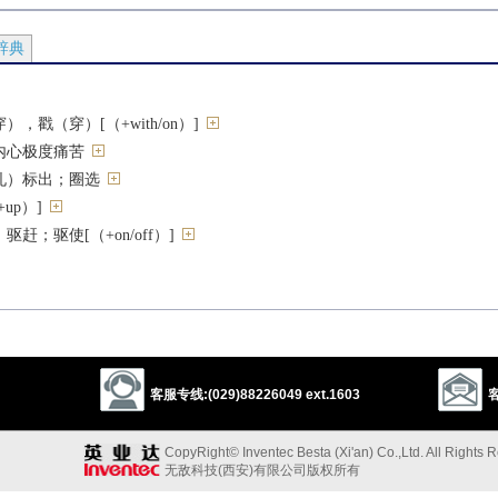
辞典
，戳（穿）[（+with/on）]
内心极度痛苦
孔）标出；圈选
up）]
赶；驱使[（+on/off）]
[（+up）]
客服专线:(029)88226049 ext.1603
客
马；驰骋
CopyRight© Inventec Besta (Xi'an) Co.,Ltd. All Rights 
无敌科技(西安)有限公司版权所有
恨