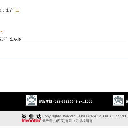
量；出产
应的）生成物
e
by-product
out-put
creation
good
commodity
work
merchandise
入
come
end
yield
issue
客服专线:(029)88226049 ext.1603
客
outgrowth
以上来源于：《英汉大辞典》
CopyRight© Inventec Besta (Xi'an) Co.,Ltd. All Rights 
无敌科技(西安)有限公司版权所有
ance manufactured or refined for sale.