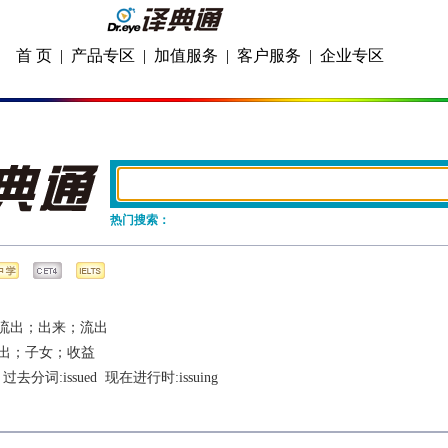
首 页
|
产品专区
|
加值服务
|
客户服务
|
企业专区
热门搜索：
]
流出；出来；流出
出；子女；收益
  过去分词:
issued
  现在进行时:
issuing