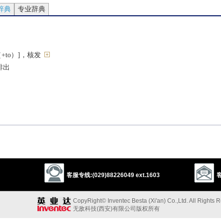
辞典
专业辞典
+to）]，核发
排出
产生[（+from）]
版
客服专线:(029)88226049 ext.1603
客
[C]
发行量；（报刊）期号[C]
CopyRight© Inventec Besta (Xi'an) Co.,Ltd. All Rights 
无敌科技(西安)有限公司版权所有
[U]