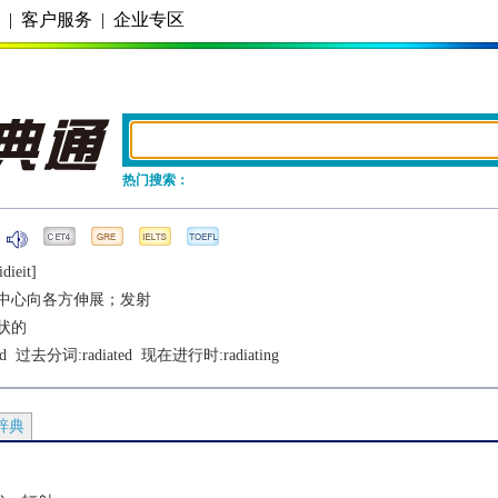
务
|
客户服务
|
企业专区
热门搜索：
diеit]
中心向各方伸展；发射
状的
d
  过去分词:
radiated
  现在进行时:
radiating
辞典