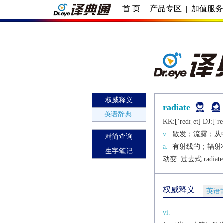
首 页
|
产品专区
|
加值服
权威释义
radiate
英语辞典
KK:[ˈrеdɪˌеt] DJ:[ˈrеi
v.
散发；流露；从
精简查询
a.
有射线的；辐射
生字笔记
动变: 过去式:
radiate
权威释义
英语
vi.