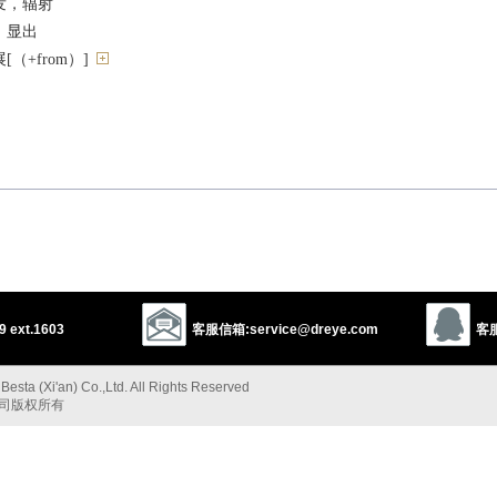
发，辐射
，显出
（+from）]
）
发
视）播送，播发
射部的；辐射状的
射状的；辐射对称的
 ext.1603
客服信箱:service@dreye.com
客服
esta (Xi'an) Co.,Ltd. All Rights Reserved
branch out
diverge
spread out
pour out
shoot out
throw off
公司版权所有
scatter
circulate
diffuse