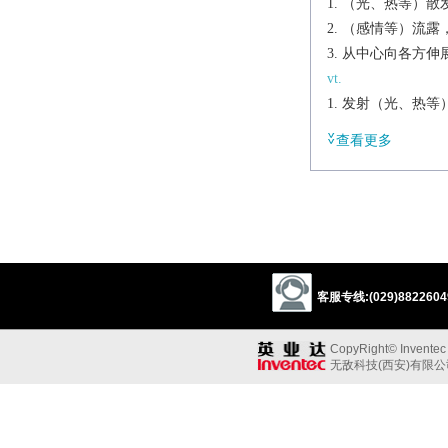
（光、热等）散
（感情等）流露
从中心向各方伸展[
vt.
发射（光、热等
散发，传播
查看更多
流露，显示，焕
（通过广播、电
a.
有射线的；具辐
【植】【动】辐
辨析
客服专线:(029)88226049
同义:
v.分叉，扩散
CopyRight© Inventec B
spoke out
send out
无敌科技(西安)有限
v.散布
irradiate
disperse
v.闪烁