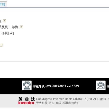
辞典
到
手及到，够到
传到[W]
击中
]
[W]
[Q][（+for）]
得到[Q]
客服专线:(029)88226049 ext.1603
客
影响等）可及之范围[U][（+of）]
CopyRight© Inventec Besta (Xi'an) Co.,Ltd. All Rights 
无敌科技(西安)有限公司版权所有
流域；地带；大片地区[C]