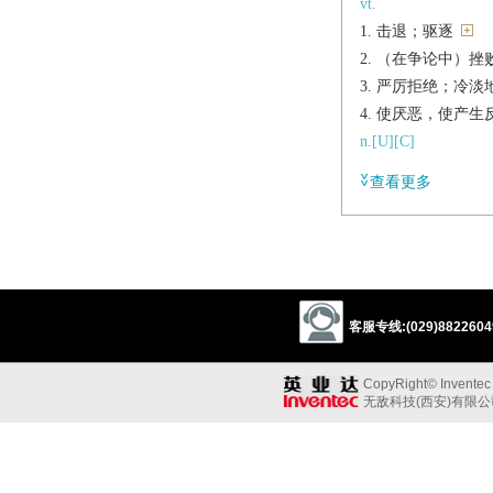
vt.
击退；驱逐
（在争论中）挫
严厉拒绝；冷淡
使厌恶，使产生
n.[U][C]
击退；败退
查看更多
拒绝
辨析
同义参见:
denial
ward
repe
客服专线:(029)88226049
v.
drive back (an att
CopyRight© Inventec B
▸rebuff or refuse to a
无敌科技(西安)有限
cause to feel intens
n.
the action or an inst