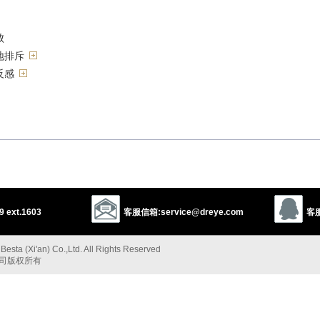
败
地排斥
反感
1
l
no
chase
以上来源于：《英汉大辞典》
 ext.1603
客服信箱:service@dreye.com
客服
acking enemy) by force.
esta (Xi'an) Co.,Ltd. All Rights Reserved
ccept.
公司版权所有
e distaste or disgust.
ance of repulsing or being repulsed.