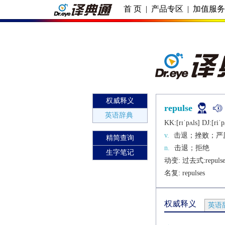
首 页
|
产品专区
|
加值服
权威释义
repulse
英语辞典
KK:[rɪˈpʌls] DJ:[riˈp
v.
击退；挫败；严
精简查询
n.
击退；拒绝
生字笔记
动变: 过去式:
repuls
名复: 
repulses
权威释义
英语