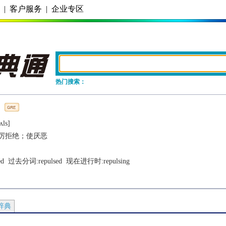
务
|
客户服务
|
企业专区
热门搜索：
ʌls]
厉拒绝；使厌恶
ed
  过去分词:
repulsed
  现在进行时:
repulsing
辞典