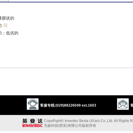
薄膜状的
的
的；低劣的
机密情报；小道消息
客服专线:(029)88226049 ext.1603
客
ny
lanky
gaunt
bony
CopyRight© Inventec Besta (Xi'an) Co.,Ltd. All Rights 
2
ger
lean
lank
无敌科技(西安)有限公司版权所有