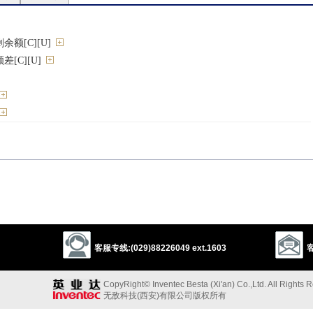
额[C][U]
[C][U]
erfluous
remaining
spare
leftover
supplementary
additional
客服专线:(029)88226049 ext.1603
客
的反义词
CopyRight© Inventec Besta (Xi'an) Co.,Ltd. All Rights 
无敌科技(西安)有限公司版权所有