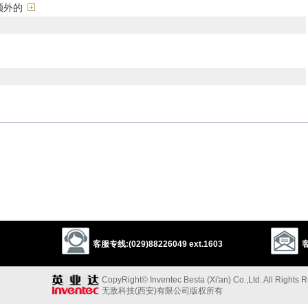
额外的
plemental
additory
extra
spare
fresh
new
reserved
further
 and above
superadditional
attached
annexed
augmented
increased
raised
ying
excess
surplus
plus
over
occasional
以上来源于：《英汉大辞典》
客服专线:(029)88226049 ext.1603
客
y to what is already present or available.
CopyRight© Inventec Besta (Xi'an) Co.,Ltd. All Rights 
无敌科技(西安)有限公司版权所有