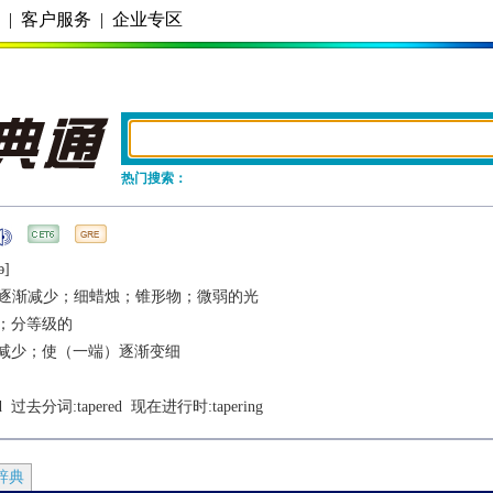
务
|
客户服务
|
企业专区
热门搜索：
ǝ]
逐渐减少；细蜡烛；锥形物；微弱的光
；分等级的
减少；使（一端）逐渐变细
d
  过去分词:
tapered
  现在进行时:
tapering
辞典