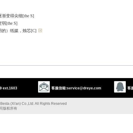
变得尖细[the S]
the S]
的）纸媒，烛芯[C]
，锥形的
细，成锥形
 ext.1603
客服信箱:service@dreye.com
客服
变弱
esta (Xi'an) Co.,Ltd. All Rights Reserved
，使成锥形[（+off）]
公司版权所有
减弱）