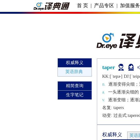
首 页
|
产品专区
|
加值服
权威释义
taper
英语辞典
KK:[ˈtеpɚ] DJ:[ˈtеip
n.
逐渐变得尖细；
精简查询
a.
一头逐渐尖细的
生字笔记
v.
逐渐变细；逐渐
名复: 
tapers
动变: 过去式:
tapere
权威释义
英语