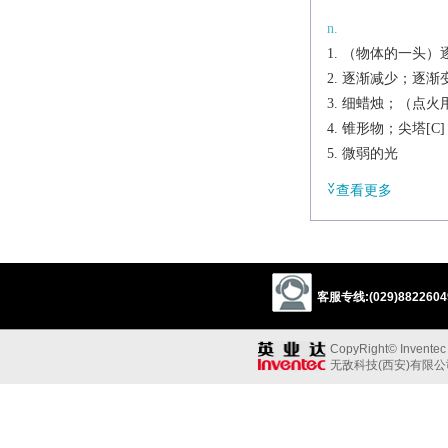
n.
（物体的一头）逐渐
逐渐减少；逐渐变弱[
细蜡烛；（点火用
锥形物；尖塔[C]
微弱的光
a.
查看更多
一头逐渐尖细的
分等级的
vi.[(+off)]
（一端）逐渐变
客服专线:(029)88226049
逐渐减少，逐渐
vt.
CopyRight© Inventec B
使（一端）逐渐变细
无敌科技(西安)有限
使逐渐减少（或
短语
taper off